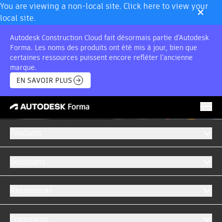
×
You are viewing a non-local site. Click here to view your
local site.
Autodesk Construction Cloud fait désormais partie d’Autodesk
Forma. Les noms des produits ont été mis à jour, bien que
certaines ressources puissent encore refléter l’ancienne
marque.
EN SAVOIR PLUS
Produits
Automatisez vos workflows et éliminez les silos de
données grâce aux intégrations
Solutions
Exploitez tout le potentiel de la plate-forme
Autodesk Forma pour connecter les données de
Ressources
votre écosystème technologique, optimiser vos
processus métier et faciliter la collaboration
Connexion