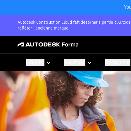
You
Autodesk Construction Cloud fait désormais partie d’Autode
refléter l’ancienne marque.
Produits
Solutions
Ressources