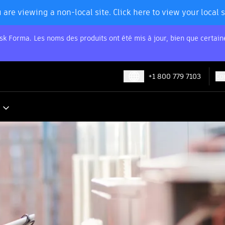
 are viewing a non-local site. Click here to view your local s
sk Forma. Les noms des produits ont été mis à jour, bien que certai
+1 800 779 7103
Co