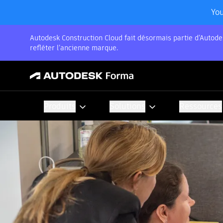
You
Autodesk Construction Cloud fait désormais partie d’Autode
refléter l’ancienne marque.
Produits
Solutions
Ressources