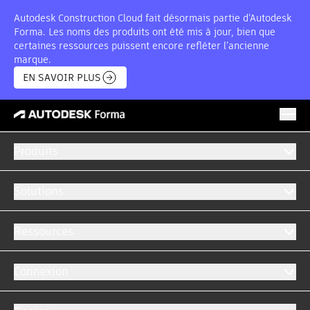
Autodesk Construction Cloud fait désormais partie d’Autodesk
Forma. Les noms des produits ont été mis à jour, bien que
certaines ressources puissent encore refléter l’ancienne
marque.
EN SAVOIR PLUS
FORMA FOR CONSTRUCTION OPERATIONS
CAPACITÉS CL
Produits
Solutions
Forma pour les Opérations de Construction
Forma pour les opérations de construction
Ressources
offre un accès étendu à l’échelle du projet à
Forma Build, AutoSpecs et aux workflows de
Connexion
clôture Pype, afin de maximiser la valeur et de
bénéficier de solutions avancées.